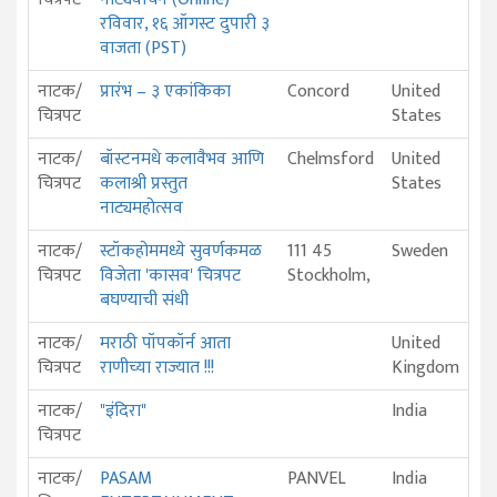
रविवार, १६ ऑगस्ट दुपारी ३
वाजता (PST)
नाटक/
प्रारंभ – ३ एकांकिका
Concord
United
चित्रपट
States
नाटक/
बॉस्टनमधे कलावैभव आणि
Chelmsford
United
चित्रपट
कलाश्री प्रस्तुत
States
नाट्यमहोत्सव
नाटक/
स्टॉकहोममध्ये सुवर्णकमळ
111 45
Sweden
चित्रपट
विजेता 'कासव' चित्रपट
Stockholm,
बघण्याची संधी
नाटक/
मराठी पॉपकॉर्न आता
United
चित्रपट
राणीच्या राज्यात !!!
Kingdom
नाटक/
"इंदिरा"
India
चित्रपट
नाटक/
PASAM
PANVEL
India