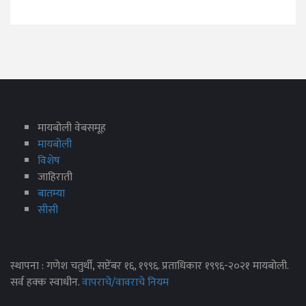
मायबोली वेबसमूह
मायबोली
विशेष
जाहिराती
बातम्या
सीसी
स्थापना : गणेश चतुर्थी, सप्टेंबर १६, १९९६. प्रताधिकार १९९६-२०२१ मायबोली.
सर्व हक्क स्वाधीन.
वापराचे/वावराचे नियम