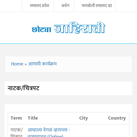
Skip to main content
सभासद प्रवेश
ब्लॉग
मायबोली सभासद व्हा
Home
»
आगामी कार्यक्रम
YOU ARE HERE
नाटक/चित्रपट
Term
Title
City
Country
नाटक/
आम्हाला वेगळं व्हायचंय -
चित्रपट
नाट्यवाचन (Online)