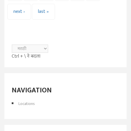
next ›
last »
Ctrl + \ ने बदला
NAVIGATION
Locations