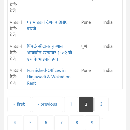
देणे-
घेणे
भाड्याने
घर भाड्याने देणे- २ BHK
Pune
India
देणे-
वारजे
घेणे
भाड्याने
पिंपळे सौदागर कुणाल
पुणे
India
देणे-
आयकॉन रस्त्यावर १.५-२ बी
घेणे
एच के भाड्याने हवा
भाड्याने
Furnished-Offices in
Pune
India
देणे-
Hinjawadi & Wakad on
घेणे
Rent
PAGES
« first
‹ previous
1
2
3
…
4
5
6
7
8
9