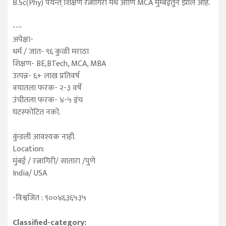
B.Sc(Phy) पर्यन्त शि़क्षण रत्नागिरी मधे आणि MCA मुम्बईतुन झाले आहे.
---
अपेक्षा-
धर्म / जात- ९६ कुळी मराठा
शिक्षण- BE,BTech, MCA, MBA
उत्पन्न- ६+ लाख प्रतिवर्ष
वयातला फरक- २-३ वर्षे
उंचीतला फरक- ४-५ इंच
घटस्फोटित नको.
कुंडली आवश्यक नाही.
Location:
मुंबई / रत्नागिरी/ सातारा /पुणे
India/ USA
-विश्वजित : ९००४६३६५३५
Classified-category: