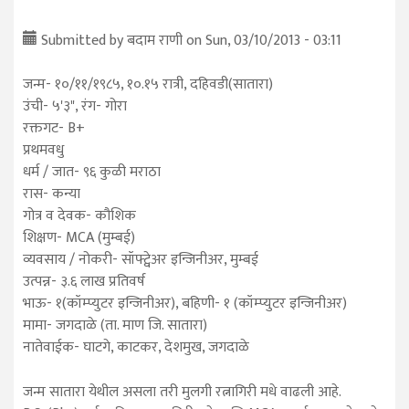
Submitted by
बदाम राणी
on Sun, 03/10/2013 - 03:11
जन्म- १०/११/१९८५, १०.१५ रात्री, दहिवडी(सातारा)
उंची- ५'३", रंग- गोरा
रक्तगट- B+
प्रथमवधु
धर्म / जात- ९६ कुळी मराठा
रास- कन्या
गोत्र व देवक- कौशिक
शिक्षण- MCA (मुम्बई)
व्यवसाय / नोकरी- सॉफ्ट्वेअर इन्जिनीअर, मुम्बई
उत्पन्न- ३.६ लाख प्रतिवर्ष
भाऊ- १(कॉम्प्युटर इन्जिनीअर), बहिणी- १ (कॉम्प्युटर इन्जिनीअर)
मामा- जगदाळे (ता. माण जि. सातारा)
नातेवाईक- घाटगे, काटकर, देशमुख, जगदाळे
जन्म सातारा येथील असला तरी मुलगी रत्नागिरी मधे वाढली आहे.