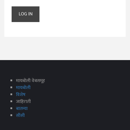
मायबोली वेबसमूह
मायबोली
विशेष
जाहिराती
बातम्या
सीसी