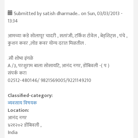
Submitted by
satish dharmade...
on Sun, 03/03/2013 -
13:34
आमच्या कडे सोलापूर चादरी , सतरंजी, टर्किश टॉवेल , बेड्शिट्स , पंचे ,
कुशन कवर ,लोड कवर योग्य दरात मिळतील .
.सौ शोभा इंगळे
A /३, परशुराम बाला सोसायटि, आनंद नगर, डोंबिवली -( प )
संपर्क करा
02512-480146/ 9821569005/9221149210
Classified-category:
व्यवसाय विषयक
Location:
आनंद नगर
४२१२०२
डोंबिवली
,
India