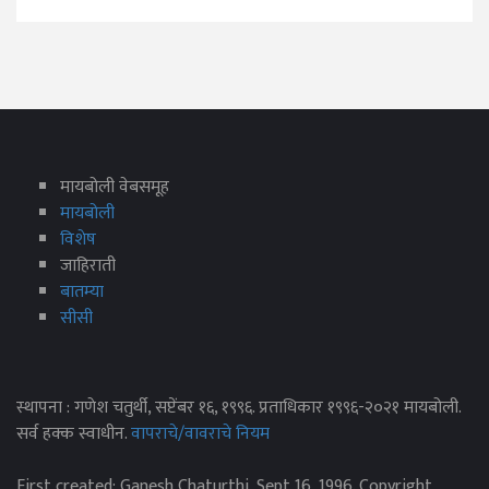
मायबोली वेबसमूह
मायबोली
विशेष
जाहिराती
बातम्या
सीसी
स्थापना : गणेश चतुर्थी, सप्टेंबर १६, १९९६. प्रताधिकार १९९६-२०२१ मायबोली.
सर्व हक्क स्वाधीन.
वापराचे/वावराचे नियम
First created: Ganesh Chaturthi, Sept 16, 1996. Copyright