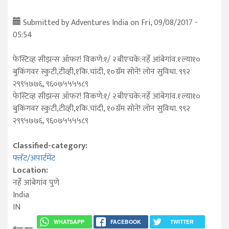
Submitted by
Adventures India
on Fri, 09/08/2017 -
05:54
फेस्टिव्ह सीझन्स ऑफर! विकणे:१/ २बीएचके:नर्हे आंबेगांव.१ल्या१०
बुकिंगवर स्कुटी,टीव्ही,१कि.चांदी, १०ग्रॅम सोने! लोन सुविधा. ९९२
२९९५७७६, ९६०७५५५५८९
फेस्टिव्ह सीझन्स ऑफर! विकणे:१/ २बीएचके:नर्हे आंबेगांव.१ल्या१०
बुकिंगवर स्कुटी,टीव्ही,१कि.चांदी, १०ग्रॅम सोने! लोन सुविधा. ९९२
२९९५७७६, ९६०७५५५५८९
Classified-category:
फ्लॅट/अपार्टमेंट
Location:
नर्हे आंबेगांव
पुणे
India
IN
WHATSAPP
FACEBOOK
TWITTER
शेअर करा