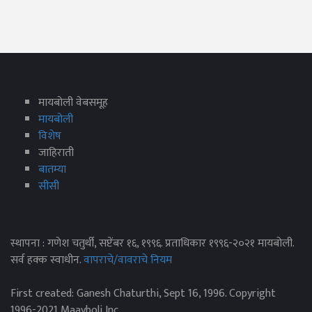
मायबोली वेबसमूह
मायबोली
विशेष
जाहिराती
बातम्या
सीसी
स्थापना : गणेश चतुर्थी, सप्टेंबर १६, १९९६. प्रताधिकार १९९६-२०२१ मायबोली.
सर्व हक्क स्वाधीन.
वापराचे/वावराचे नियम
First created: Ganesh Chaturthi, Sept 16, 1996. Copyright
1996-2021 Maayboli Inc.