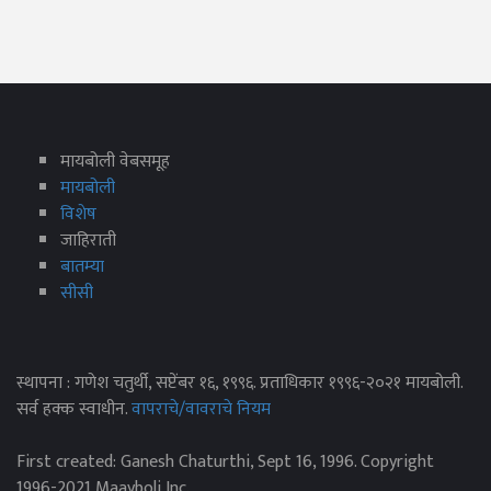
मायबोली वेबसमूह
मायबोली
विशेष
जाहिराती
बातम्या
सीसी
स्थापना : गणेश चतुर्थी, सप्टेंबर १६, १९९६. प्रताधिकार १९९६-२०२१ मायबोली.
सर्व हक्क स्वाधीन.
वापराचे/वावराचे नियम
First created: Ganesh Chaturthi, Sept 16, 1996. Copyright
1996-2021 Maayboli Inc.