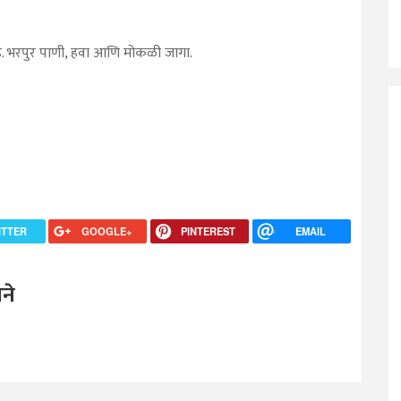
े. भरपुर पाणी, हवा आणि मोकळी जागा.
ITTER
GOOGLE+
PINTEREST
EMAIL
ने