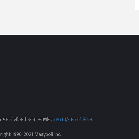
२१ मायबोली. सर्व हक्क स्वाधीन.
वापराचे/वावराचे नियम
yright 1996-2021 Maayboli Inc.