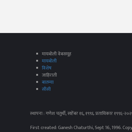
मायबोली वेबसमूह
मायबोली
विशेष
जाहिराती
बातम्या
सीसी
स्थापना : गणेश चतुर्थी, सप्टेंबर १६, १९९६. प्रताधिकार १९९६-२०
First created: Ganesh Chaturthi, Sept 16, 1996. Cop