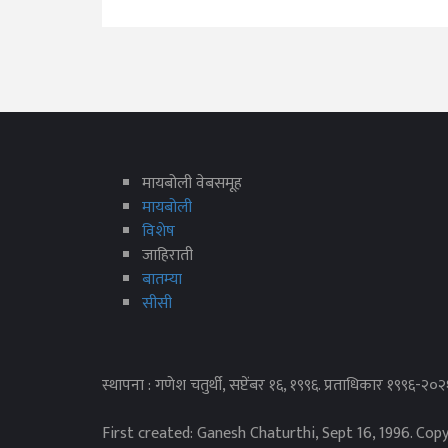
मायबोली वेबसमूह
मायबोली
विशेष
जाहिराती
बातम्या
सीसी
स्थापना : गणेश चतुर्थी, सप्टेंबर १६, १९९६. प्रताधिकार १९९६-२०
First created: Ganesh Chaturthi, Sept 16, 1996. Cop