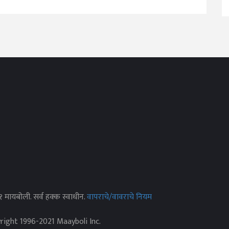
२१ मायबोली. सर्व हक्क स्वाधीन.
वापराचे/वावराचे नियम
yright 1996-2021 Maayboli Inc.