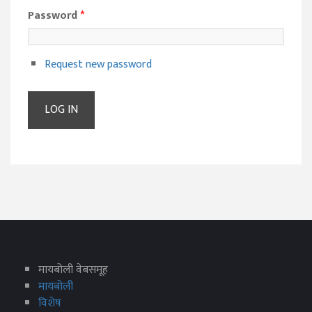
Password
*
Request new password
मायबोली वेबसमूह
मायबोली
विशेष