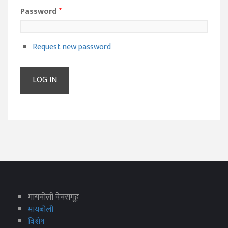
Password
*
Request new password
मायबोली वेबसमूह
मायबोली
विशेष